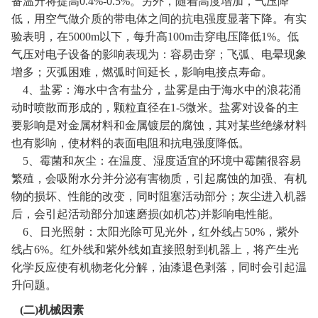
备温升将提高
0.4%-0.5%
。另外，随着高度增加，气压降
低，用空气做介质的带电体之间的抗电强度显著下降。有实
验表明，在
5000m
以下，每升高
100m
击穿电压降低
1%
。低
气压对电子设备的影响表现为：容易击穿；飞弧、电晕现象
增多；灭弧困难，燃弧时间延长，影响电接点寿命。
4
、盐雾：海水中含有盐分，盐雾是由于海水中的浪花涌
动时喷散而形成的，颗粒直径在
1-5
微米。盐雾对设备的主
要影响是对金属材料和金属镀层的腐蚀，其对某些绝缘材料
也有影响，使材料的表面电阻和抗电强度降低。
5
、霉菌和灰尘：在温度、湿度适宜的环境中霉菌很容易
繁殖，会吸附水分并分泌有害物质，引起腐蚀的加强、有机
物的损坏、性能的改变，同时阻塞活动部分；灰尘进入机器
后，会引起活动部分加速磨损
(
如机芯
)
并影响电性能。
6
、日光照射：太阳光除可见光外，红外线占
50%
，紫外
线占
6%
。红外线和紫外线如直接照射到机器上，将产生光
化学反应使有机物老化分解，油漆退色剥落，同时会引起温
升问题。
(
二
)
机械因素