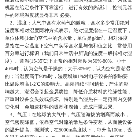
机器在给定条件下可靠运行，进行有效的热设计，控制元器
件的环境温度就显得非常 必要。
2
、湿度：大气中含有水蒸气的微粒，含水多少常用绝对
湿度和相对湿度两种方式表示。绝对湿度指在一定温度下，
3
3
单位体积
(1dm
)
空气中的含水量，单位是
g/dm
。相对湿度
是指在一定温度下空气中实际含水量与饱和值之比，常使用
百分率进行标识（我们日常生活中所说的湿度一般指相对湿
度）。常温
(15-35
℃
)
下正常的相对湿度为
50%-80%
。小于
40%
时，认为空气是干燥的；大于
80%
时，认为空气是潮湿
的；当湿度高于
90%
时，湿度增加
1%
对电子设备的影响要
比温度增高
1-2
℃的影响大。高湿持续时间越长，产生的影
响越大。潮湿会引起金属腐蚀，降低介质材料的绝缘性能，
严重时设备会失效或损坏。特别是当湿热在一定范围内交替
变化时，会加速材料的吸潮和腐蚀，造成严重后果。
3
、气压：在地球的大气中，气压随海拔的增高而减小，
空气密度降低，依靠空气对流的散热条件变差，从而使设备
的温升提高。据测试，在
5000m
高度以下，每升高
100m
，设