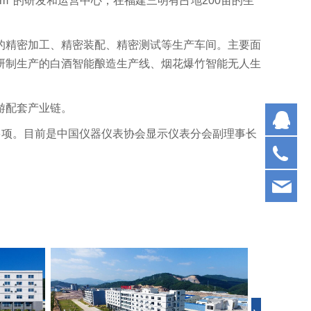
m
的研发和运营中心，在福建三明有占地200亩的生
的精密加工、精密装配、精密测试等生产车间。主要面
研制生产的白酒智能酿造生产线、烟花爆竹智能无人生
游配套产业链。
Q
200多项。目前是中国仪器仪表协会显示仪表分会副理事长
05
fbt