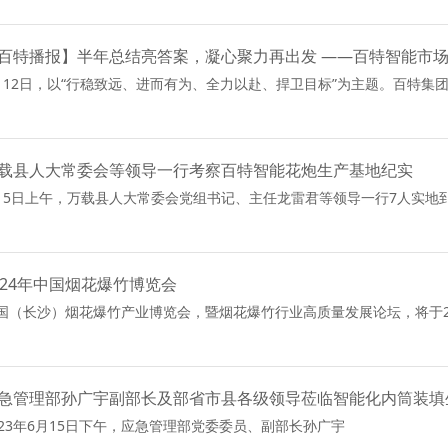
百特播报】半年总结亮答案，凝心聚力再出发 ——百特智能市场部
月12日，以“行稳致远、进而有为、全力以赴、捍卫目标”为主题。百特集团2024
载县人大常委会等领导一行考察百特智能花炮生产基地纪实
月5日上午，万载县人大常委会党组书记、主任龙雷君等领导一行7人实地到访了
024年中国烟花爆竹博览会
国（长沙）烟花爆竹产业博览会，暨烟花爆竹行业高质量发展论坛，将于2024年5
急管理部孙广宇副部长及部省市县各级领导莅临智能化内筒装填
023年6月15日下午，应急管理部党委委员、副部长孙广宇