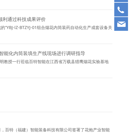
05
顺利通过科技成果评价
fbt
YBJ-ⅠZ-BTZYJ-01组合烟花内筒装药自动化生产成套设备关
智能化内筒装填生产线现场进行调研指导
志明教授一行莅临百特智能在江西省万载县猎鹰烟花实验基地
公司，百特（福建）智能装备科技有限公司签署了花炮产业智能