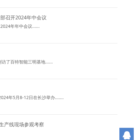
召开2024年中会议
年年中会议......
百特智能三明基地......
月8-12日在长沙举办.......
生产线现场参观考察
Q