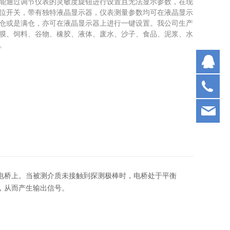
能通过调节仪表的灵敏度旋钮进行设置且无法显示参数，在现
位开关，带有独特液晶显示器，仪表测量参数均可在液晶显示
仓或是满仓，亦可在液晶显示器上进行一键设置。我公司生产
膜、饲料、谷物、橡胶、液体、废水、沙子、食品、泥浆、水
。
Q
05
fbt
电桥上。当被测介质未接触到探测极棒时，电桥处于平衡
，从而产生输出信号。